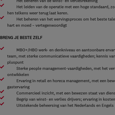
Het beheren van de winst- en verliesrekening
Het leiden van de operatie met een hoge standaard, zodat
hen telkens weer terug laat keren.
Het beheren van het wervingsproces om het beste talent
hart en moed – vertegenwoordigt
BRENG JE BESTE ZELF
MBO+/HBO werk- en denkniveau en aantoonbare ervaring i
team, met sterke communicatieve vaardigheden; kennis van 
pluspunt
Sterke people management-vaardigheden, met het verm
ontwikkelen
Ervaring in retail en horeca management, met een beweze
gastervaring
Commercieel inzicht, met een bewezen staat van dienst 
Begrip van winst- en verlies drijvers; ervaring in koste
Uitstekende beheersing van het Nederlands en Engels a