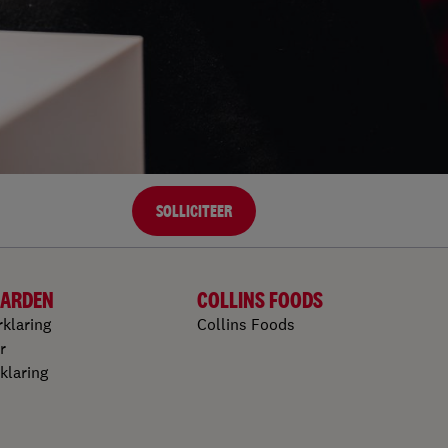
SOLLICITEER
ARDEN
COLLINS FOODS
rklaring
Collins Foods
r
klaring