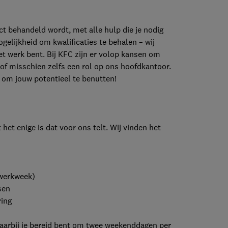
ct behandeld wordt, met alle hulp die je nodig
ogelijkheid om kwalificaties te behalen – wij
het werk bent. Bij KFC zijn er volop kansen om
h of misschien zelfs een rol op ons hoofdkantoor.
n om jouw potentieel te benutten!
het enige is dat voor ons telt. Wij vinden het
werkweek)
sen
ing
rbij je bereid bent om twee weekenddagen per