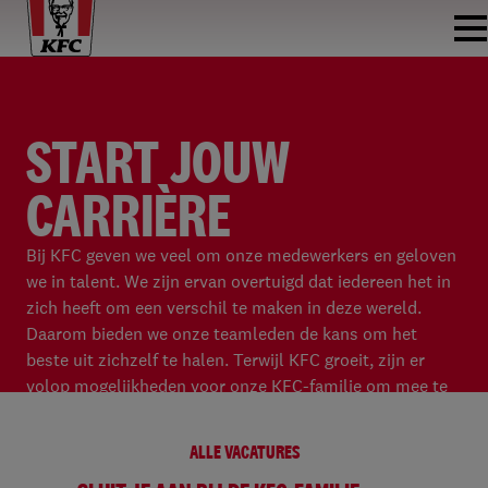
START JOUW
CARRIÈRE
Bij KFC geven we veel om onze medewerkers en geloven
we in talent. We zijn ervan overtuigd dat iedereen het in
zich heeft om een verschil te maken in deze wereld.
Daarom bieden we onze teamleden de kans om het
beste uit zichzelf te halen. Terwijl KFC groeit, zijn er
volop mogelijkheden voor onze KFC-familie om mee te
groeien!
ALLE VACATURES