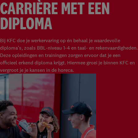
CARRIÈRE MET EEN
DIPLOMA
Bij KFC doe je werkervaring op én behaal je waardevolle
diploma’s, zoals BBL-niveau 1-4 en taal- en rekenvaardigheden.
Deze opleidingen en trainingen zorgen ervoor dat je een
officieel erkend diploma krijgt. Hiermee groei je binnen KFC en
vergroot je je kansen in de horeca.