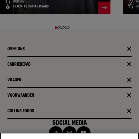
FULLTIME
KF
€3.069 - €3.320 PER MAAND
FU
OVER ONS
CARRIÈREPAD
VRAGEN
VOORWAARDEN
COLLINS FOODS
SOCIAL MEDIA