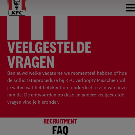
VEELGESTELDE
VRAGEN
Benieuwd welke vacatures we momenteel hebben of hoe
de sollicitatieprocedure bij KFC verloopt? Misschien wil
je weten wat het betekent om onderdeel te zijn van onze
familie. De antwoorden op deze en andere veelgestelde
vragen vind je hieronder.
RECRUITMENT
FAQ