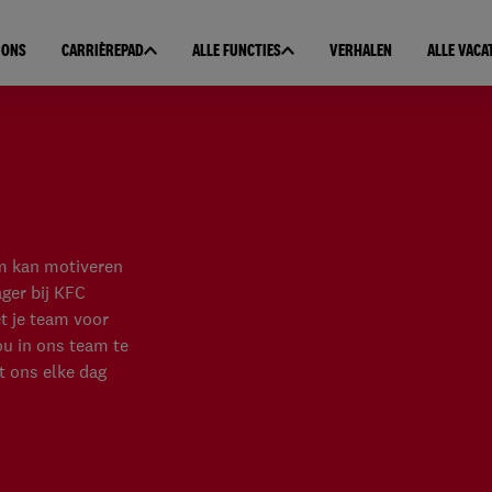
 ONS
CARRIÈREPAD
ALLE FUNCTIES
VERHALEN
ALLE VACA
am kan motiveren
ger bij KFC
t je team voor
ou in ons team te
 ons elke dag