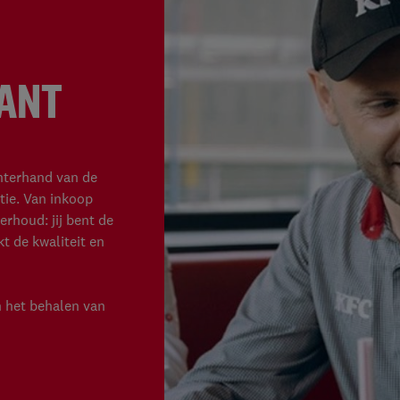
RANT
chterhand van de
tie. Van inkoop
erhoud: jij bent de
t de kwaliteit en
en het behalen van