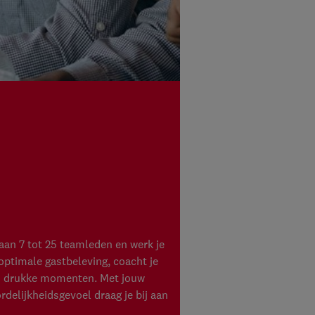
g aan 7 tot 25 teamleden en werk je
 optimale gastbeleving, coacht je
ns drukke momenten. Met jouw
delijkheidsgevoel draag je bij aan