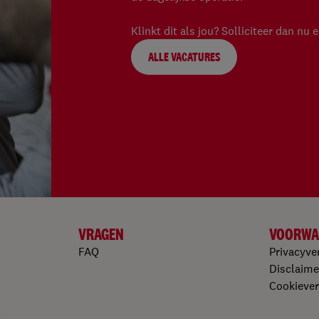
Klinkt dit als jou? Solliciteer dan nu 
ALLE VACATURES
VRAGEN
VOORWA
FAQ
Privacyve
Disclaime
Cookiever