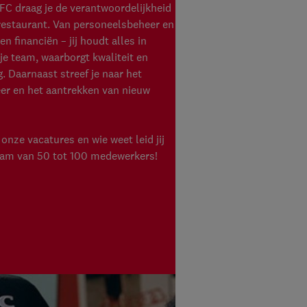
FC draag je de verantwoordelijkheid
 restaurant. Van personeelsbeheer en
 financiën – jij houdt alles in
je team, waarborgt kwaliteit en
. Daarnaast streef je naar het
eer en het aantrekken van nieuw
onze vacatures en wie weet leid jij
eam van 50 tot 100 medewerkers!