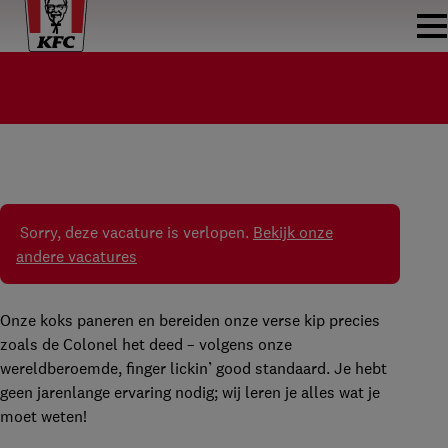
KOK KFC LEYWEG
KOK
KFC LEYWEG
PARTTIME
€5,99 - €17,21 PER UUR
Sorry, deze vacature is verlopen.
Bekijk onze
andere vacatures
Onze koks paneren en bereiden onze verse kip precies
zoals de Colonel het deed – volgens onze
wereldberoemde, finger lickin’ good standaard. Je hebt
geen jarenlange ervaring nodig; wij leren je alles wat je
moet weten!