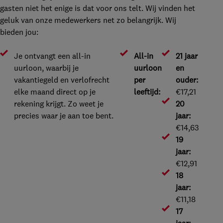
gasten niet het enige is dat voor ons telt. Wij vinden het
geluk van onze medewerkers net zo belangrijk. Wij
bieden jou:
Je ontvangt een all-in
All-in
21 jaar
uurloon, waarbij je
uurloon
en
vakantiegeld en verlofrecht
per
ouder:
elke maand direct op je
leeftijd:
€17,21
rekening krijgt. Zo weet je
20
precies waar je aan toe bent.
jaar:
€14,63
19
jaar:
€12,91
18
jaar:
€11,18
17