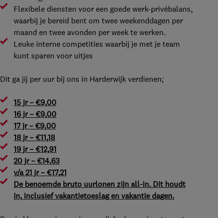
Flexibele diensten voor een goede werk-privébalans,
waarbij je bereid bent om twee weekenddagen per
maand en twee avonden per week te werken.
Leuke interne competities waarbij je met je team
kunt sparen voor uitjes
Dit ga jij per uur bij ons in Harderwijk verdienen;
15 jr – €9,00
16 jr – €9,00
17 jr – €9,00
18 jr – €11,18
19 jr – €12,91
20 jr – €14,63
v/a 21 jr – €17,21
De benoemde bruto uurlonen zijn all-in. Dit houdt
in, inclusief vakantietoeslag en vakantie dagen.