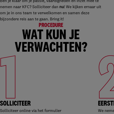
Ben je klaar om je passie, vaardigheden en inzet mee te
nemen naar KFC? Solliciteer dan
nu
! We kijken ernaar uit
om je in ons team te verwelkomen en samen deze
bijzondere reis aan te gaan. Bring it!
PROCEDURE
WAT KUN JE
VERWACHTEN?
1
SOLLICITEER
EERST
Solliciteer online via het formulier
We nemen