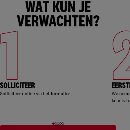
WAT KUN JE
VERWACHTEN?
1
SOLLICITEER
EERST
Solliciteer online via het formulier
We nemen
kennis t