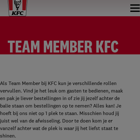
TEAM MEMBER KFC
AMERSFOORT
HORECA MEDEWERKER FASTFOOD
KFC AMERSFOORT A28 (DE WIEKEN)
PARTTIME
€9,66 - €17,57 PER UUR
Als Team Member bij KFC kun je verschillende rollen
vervullen. Vind je het leuk om gasten te bedienen, maak
en pak je liever bestellingen in of zie jij jezelf achter de
balie staan om bestellingen op te nemen? Alles kan! Je
hoeft bij ons niet op 1 plek te staan. Misschien houd jij
juist wel van de afwisseling. Door te doen kom je er
vanzelf achter wat de plek is waar jij het liefst staat te
shinen.