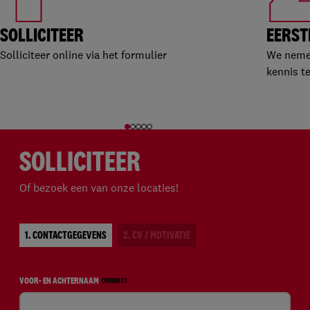
SOLLICITEER
EERST
Solliciteer online via het formulier
We nemen
kennis t
SOLLICITEER
Of bezoek een van onze locaties!
1. CONTACTGEGEVENS
2. CV / MOTIVATIE
VOOR- EN ACHTERNAAM
(VEREIST)