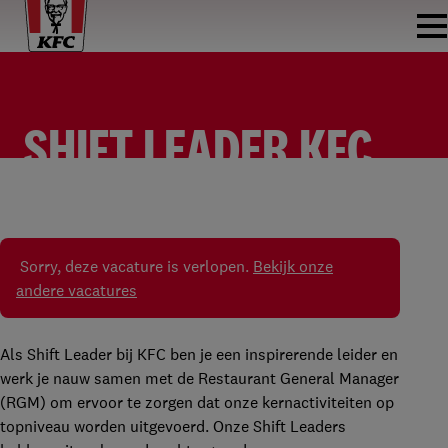
SHIFT LEADER KFC
WAALWIJK
SHIFT LEADER
KFC WAALWIJK
FULLTIME
Sorry, deze vacature is verlopen.
Bekijk onze
andere vacatures
Als Shift Leader bij KFC ben je een inspirerende leider en
werk je nauw samen met de Restaurant General Manager
(RGM) om ervoor te zorgen dat onze kernactiviteiten op
topniveau worden uitgevoerd. Onze Shift Leaders