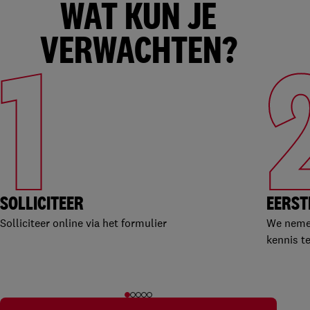
WAT KUN JE
VERWACHTEN?
1
SOLLICITEER
EERST
Solliciteer online via het formulier
We nemen
kennis t