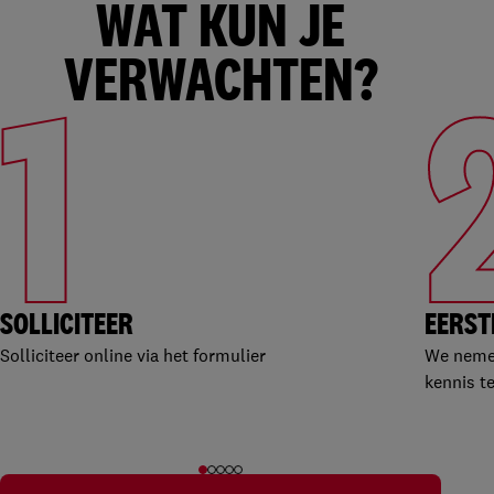
WAT KUN JE
VERWACHTEN?
1
SOLLICITEER
EERST
Solliciteer online via het formulier
We nemen
kennis t