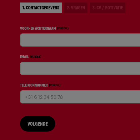
1. CONTACTGEGEVENS
2. VRAGEN
3. CV / MOTIVATIE
VOOR- EN ACHTERNAAM
(VEREIST)
EMAIL
(VEREIST)
TELEFOONNUMMER
(VEREIST)
VOLGENDE