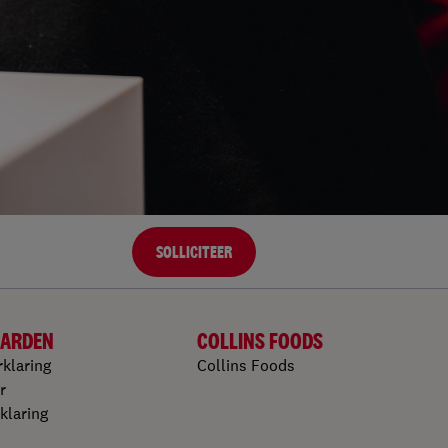
SOLLICITEER
ARDEN
COLLINS FOODS
rklaring
Collins Foods
r
klaring