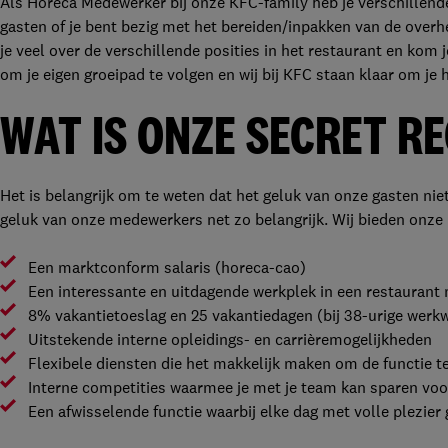
Als Horeca Medewerker bij onze KFC-family heb je verschillende
gasten of je bent bezig met het bereiden/inpakken van de overhe
je veel over de verschillende posities in het restaurant en kom j
om je eigen groeipad te volgen en wij bij KFC staan klaar om je h
WAT IS ONZE SECRET R
Het is belangrijk om te weten dat het geluk van onze gasten niet 
geluk van onze medewerkers net zo belangrijk. Wij bieden onz
Een marktconform salaris (horeca-cao)
Een interessante en uitdagende werkplek in een restaurant 
8% vakantietoeslag en 25 vakantiedagen (bij 38-urige werk
Uitstekende interne opleidings- en carrièremogelijkheden
Flexibele diensten die het makkelijk maken om de functie t
Interne competities waarmee je met je team kan sparen voor
Een afwisselende functie waarbij elke dag met volle plezier