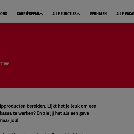
 ONS
CARRIÈREPAD
ALLE FUNCTIES
VERHALEN
ALLE VACA
TTIME
kipproducten bereiden. Lijkt het je leuk om een
kassa te werken? En zie jij het als een gave
naar jou!