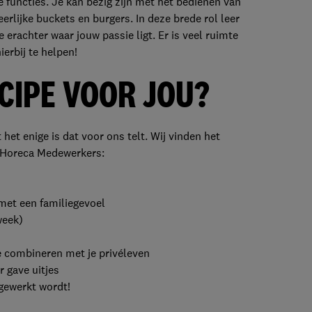
 functies. Je kan bezig zijn met het bedienen van
erlijke buckets en burgers. In deze brede rol leer
e erachter waar jouw passie ligt. Er is veel ruimte
ierbij te helpen!
ECIPE VOOR JOU?
het enige is dat voor ons telt. Wij vinden het
e Horeca Medewerkers:
met een familiegevoel
week)
e combineren met je privéleven
 gave uitjes
 gewerkt wordt!