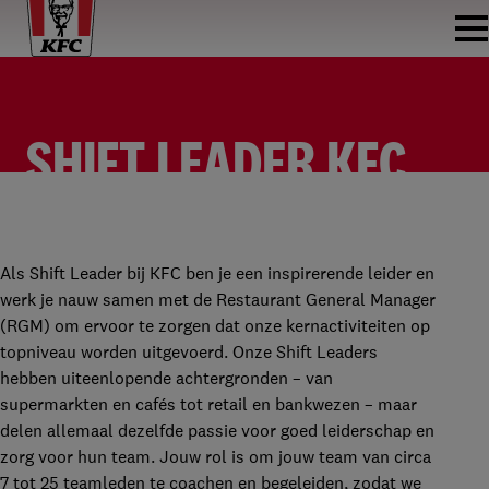
SHIFT LEADER KFC
GOUDA
SHIFT LEADER
KFC GOUDA
FULLTIME
€2.450 - €2.800 PER MAAND
Als Shift Leader bij KFC ben je een inspirerende leider en
werk je nauw samen met de Restaurant General Manager
(RGM) om ervoor te zorgen dat onze kernactiviteiten op
topniveau worden uitgevoerd. Onze Shift Leaders
hebben uiteenlopende achtergronden – van
supermarkten en cafés tot retail en bankwezen – maar
delen allemaal dezelfde passie voor goed leiderschap en
zorg voor hun team. Jouw rol is om jouw team van circa
7 tot 25 teamleden te coachen en begeleiden, zodat we