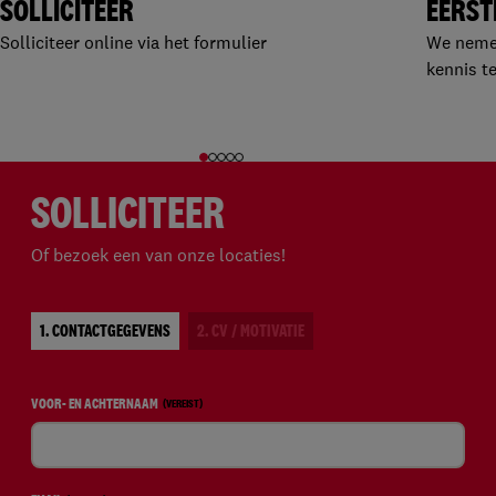
SOLLICITEER
EERST
Solliciteer online via het formulier
We nemen
kennis t
SOLLICITEER
Of bezoek een van onze locaties!
1. CONTACTGEGEVENS
2. CV / MOTIVATIE
VOOR- EN ACHTERNAAM
(VEREIST)