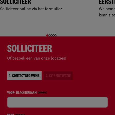
SOLLICITEER
EERST
Solliciteer online via het formulier
We nemen
kennis t
SOLLICITEER
Of bezoek een van onze locaties!
1. CONTACTGEGEVENS
2. CV / MOTIVATIE
VOOR- EN ACHTERNAAM
(VEREIST)
EMAIL
(VEREIST)