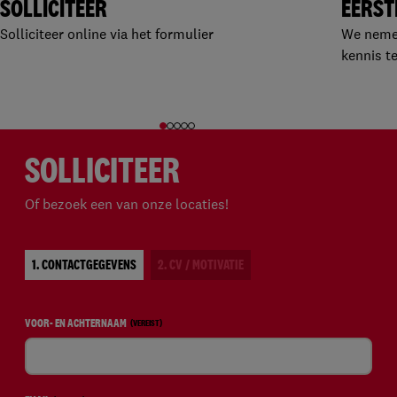
SOLLICITEER
EERST
Solliciteer online via het formulier
We nemen
kennis t
SOLLICITEER
Of bezoek een van onze locaties!
1. CONTACTGEGEVENS
2. CV / MOTIVATIE
VOOR- EN ACHTERNAAM
(VEREIST)