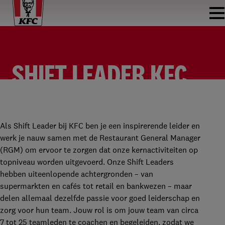
SHIFT LEADER KFC
CUIJK
SHIFT LEADER
KFC CUIJK
FULLTIME
€2.200 - €2.500 PER MAAND
Als Shift Leader bij KFC ben je een inspirerende leider en
werk je nauw samen met de Restaurant General Manager
(RGM) om ervoor te zorgen dat onze kernactiviteiten op
topniveau worden uitgevoerd. Onze Shift Leaders
hebben uiteenlopende achtergronden – van
supermarkten en cafés tot retail en bankwezen – maar
delen allemaal dezelfde passie voor goed leiderschap en
zorg voor hun team. Jouw rol is om jouw team van circa
7 tot 25 teamleden te coachen en begeleiden, zodat we