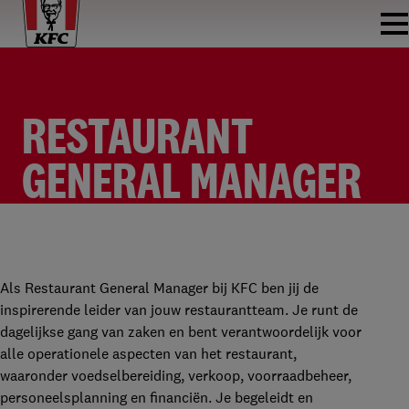
RESTAURANT
GENERAL MANAGER
KFC REGIO DRENTHE
RESTAURANT GENERAL MANAGER
KFC EMMEN
FULLTIME
€3.069 - €3.320 PER MAAND
Als Restaurant General Manager bij KFC ben jij de
inspirerende leider van jouw restaurantteam. Je runt de
dagelijkse gang van zaken en bent verantwoordelijk voor
alle operationele aspecten van het restaurant,
waaronder voedselbereiding, verkoop, voorraadbeheer,
personeelsplanning en financiën. Je begeleidt en