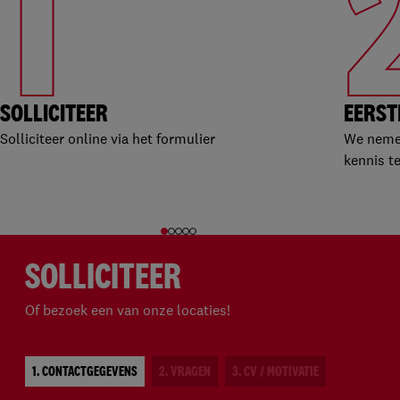
1
SOLLICITEER
EERST
Solliciteer online via het formulier
We nemen
kennis t
SOLLICITEER
Of bezoek een van onze locaties!
1. CONTACTGEGEVENS
2. VRAGEN
3. CV / MOTIVATIE