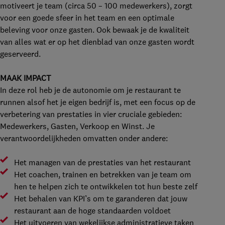
motiveert je team (circa 50 – 100 medewerkers), zorgt
voor een goede sfeer in het team en een optimale
beleving voor onze gasten. Ook bewaak je de kwaliteit
van alles wat er op het dienblad van onze gasten wordt
geserveerd.
MAAK IMPACT
In deze rol heb je de autonomie om je restaurant te
runnen alsof het je eigen bedrijf is, met een focus op de
verbetering van prestaties in vier cruciale gebieden:
Medewerkers, Gasten, Verkoop en Winst. Je
verantwoordelijkheden omvatten onder andere:
Het managen van de prestaties van het restaurant
Het coachen, trainen en betrekken van je team om
hen te helpen zich te ontwikkelen tot hun beste zelf
Het behalen van KPI’s om te garanderen dat jouw
restaurant aan de hoge standaarden voldoet
Het uitvoeren van wekelijkse administratieve taken