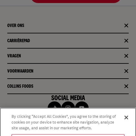
OVER ONS
CARRIÈREPAD
VRAGEN
VOORWAARDEN
COLLINS FOODS
SOCIAL MEDIA
By clicking “Accept All Cookies”, you agree to the storing of
cookies on your device to enhance site navigation, analyze
site usage, and assist in our marketing efforts.