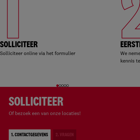
1
SOLLICITEER
EERST
Solliciteer online via het formulier
We nemen
kennis t
SOLLICITEER
Of bezoek een van onze locaties!
1. CONTACTGEGEVENS
2. VRAGEN