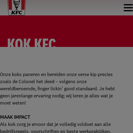
KOK KFC
MIDDELBURG
KOK
KFC MIDDELBURG
PARTTIME
Onze koks paneren en bereiden onze verse kip precies
zoals de Colonel het deed – volgens onze
wereldberoemde, finger lickin’ good standaard. Je hebt
geen jarenlange ervaring nodig; wij leren je alles wat je
moet weten!
MAAK IMPACT
Als kok zorg je ervoor dat je volledig voldoet aan alle
bedrijfsregels, voorschriften en beste werkpraktijken,