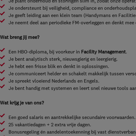
Je plant onderhoud en storingen slim in, zodat onze operati
Je ondersteunt bij veiligheid, compliance en onderhoudspl
Je geeft leiding aan een klein team (Handymans en Faciliti
Je neemt deel aan periodieke FM-overleggen en denkt mee 
Wat breng jij mee?
Een HBO-diploma, bij voorkeur in
Facility Management
.
Je bent analytisch sterk, nieuwsgierig en leergierig.
Je hebt een frisse blik en denkt in oplossingen.
Je communiceert helder en schakelt makkelijk tussen versc
Je spreekt vloeiend Nederlands en Engels.
Je bent handig met systemen en leert snel nieuwe tools aa
Wat krijg je van ons?
Een goed salaris en aantrekkelijke secundaire voorwaarden.
25 vakantiedagen + 2 extra vrije dagen.
Bonusregeling én aandelentoekenning bij vast dienstverban