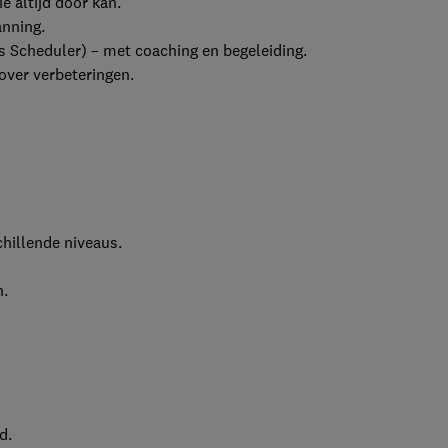
e altijd door kan.
anning.
es Scheduler) – met coaching en begeleiding.
over verbeteringen.
hillende niveaus.
n.
d.