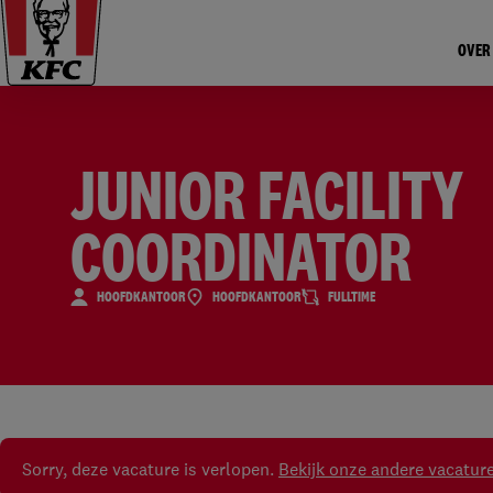
OVER
JUNIOR FACILITY
COORDINATOR
HOOFDKANTOOR
HOOFDKANTOOR
FULLTIME
Sorry, deze vacature is verlopen.
Bekijk onze andere vacatur