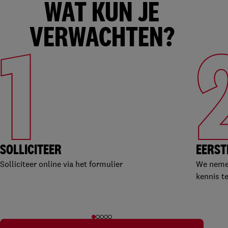
WAT KUN JE
VERWACHTEN?
1
SOLLICITEER
EERST
Solliciteer online via het formulier
We nemen
kennis t