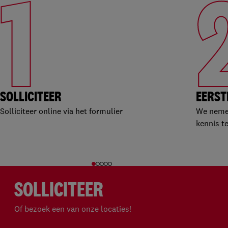
1
SOLLICITEER
EERST
Solliciteer online via het formulier
We nemen
kennis t
SOLLICITEER
Of bezoek een van onze locaties!