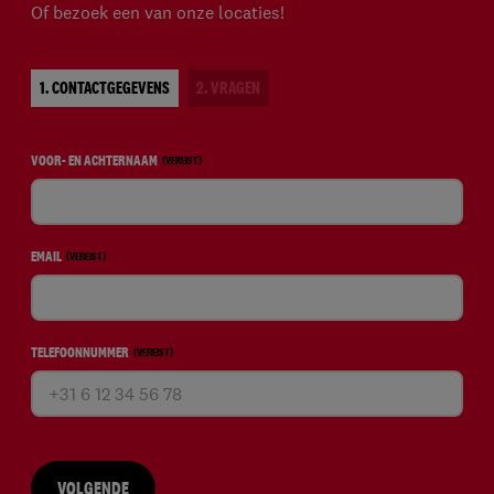
Of bezoek een van onze locaties!
1. CONTACTGEGEVENS
2. VRAGEN
VOOR- EN ACHTERNAAM
(VEREIST)
EMAIL
(VEREIST)
TELEFOONNUMMER
(VEREIST)
VOLGENDE