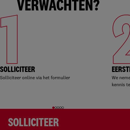
VERWACHTEN?
1
SOLLICITEER
EERST
Solliciteer online via het formulier
We nemen
kennis t
SOLLICITEER