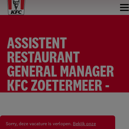
ASSISTENT
RESTAURANT
GENERAL MANAGER
KFC ZOETERMEER -
NEDERLANDS
RESTAURANT MANAGER
KFC ZOETERMEER
FULLTIME
€2.650 - €3.000 PER MAAND
Sorry, deze vacature is verlopen.
Bekijk onze