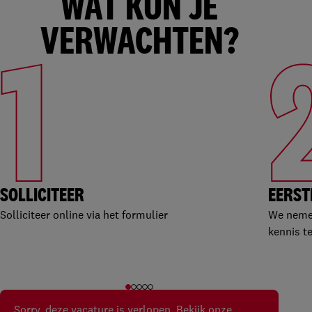
WAT KUN JE
VERWACHTEN?
1
SOLLICITEER
EERST
Solliciteer online via het formulier
We nemen
kennis t
Sorry, deze vacature is verlopen.
Bekijk onze