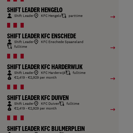
SHIFT LEADER HENGELO
Shift Leader
KFC Hengelo
parttime
SHIFT LEADER KFC ENSCHEDE
Shift Leader
KFC Enschede Spaansland
fulltime
SHIFT LEADER KFC HARDERWIJK
Shift Leader
KFC Harderwijk
fulltime
€2,419 - €2,929 per month
SHIFT LEADER KFC DUIVEN
Shift Leader
KFC Duiven
fulltime
€2,419 - €2,929 per month
SHIFT LEADER KFC BIJLMERPLEIN