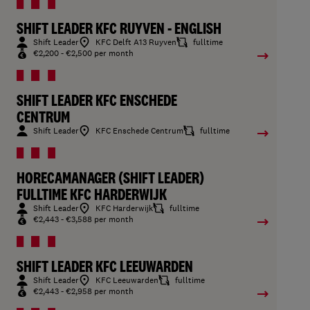
SHIFT LEADER KFC RUYVEN - ENGLISH
Shift Leader
KFC Delft A13 Ruyven
fulltime
€2,200 - €2,500 per month
SHIFT LEADER KFC ENSCHEDE
CENTRUM
Shift Leader
KFC Enschede Centrum
fulltime
HORECAMANAGER (SHIFT LEADER)
FULLTIME KFC HARDERWIJK
Shift Leader
KFC Harderwijk
fulltime
€2,443 - €3,588 per month
SHIFT LEADER KFC LEEUWARDEN
Shift Leader
KFC Leeuwarden
fulltime
€2,443 - €2,958 per month