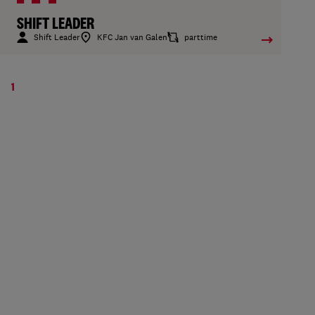
SHIFT LEADER
Shift Leader
KFC Jan van Galen
parttime
1