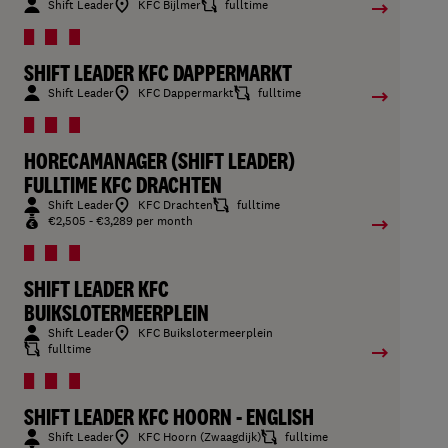
Shift Leader
KFC Bijlmer
fulltime
SHIFT LEADER KFC DAPPERMARKT
Shift Leader
KFC Dappermarkt
fulltime
HORECAMANAGER (SHIFT LEADER)
FULLTIME KFC DRACHTEN
Shift Leader
KFC Drachten
fulltime
€2,505 - €3,289 per month
SHIFT LEADER KFC
BUIKSLOTERMEERPLEIN
Shift Leader
KFC Buikslotermeerplein
fulltime
SHIFT LEADER KFC HOORN - ENGLISH
Shift Leader
KFC Hoorn (Zwaagdijk)
fulltime