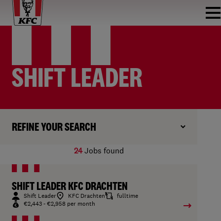
SHIFT LEADER
REFINE YOUR SEARCH
24
Jobs found
SHIFT LEADER KFC DRACHTEN
Shift Leader
KFC Drachten
fulltime
€2,443 - €2,958 per month